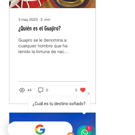
3 may 2023
∙
3
min
¿Quién es el Guajiro?
Guajiro se le denomina a
cualquier hombre que ha
tenido la fortuna de nacer
en el Departamento del
extremo norte
Colombiano, La Guajira.
Pero en esta oportunidad
no haremos mención al
término general, sino que
44
0
5
trataremos la vida de un
icónico y muy especial
hombre, Arnoldo Iguaran,
¿Cuál es tu destino soñado?
más conocido como “El
Guajiro” o “ El Guájaro” en
el mundo del fútbol. Este
futbolista nació el 18 de
1
enero de 1957 en la