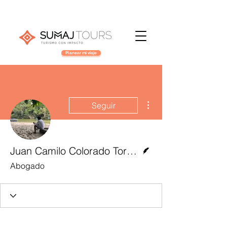
Planear mi viaje
Más acciones
Seguir
Escritor
Juan Camilo Colorado Torres
Abogado